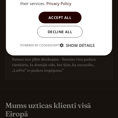
their services.
Privacy Policy
“Pagaidām ļoti apmierināta – redzu, kā augi visu laiku
kļūst lielāki.”
ACCEPT ALL
DECLINE ALL
Laura
SHOW DETAILS
POWERED BY COOKIESCRIPT
“Lielisks neliels komplekts dārzeņiem bez liekām rūpēm.
Nemaz nav jābūt dārzkopim – lietotne visu padara
vienkāršu. Ja domājāt sākt, bet šķiet, ka nesanāks,
„LetPot“ to padara iespējamu.”
Mums uzticas klienti visā
Eiropā