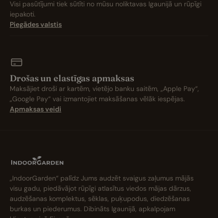
Visi pasūtījumi tiek sūtīti no mūsu noliktavas Igaunijā un rūpīgi
iepakoti.
Piegādes valstis
Drošas un elastīgas apmaksas
Maksājiet droši ar kartēm, vietējo banku saitēm, „Apple Pay“,
„Google Pay“ vai izmantojiet maksāšanas vēlāk iespējas.
Apmaksas veidi
„IndoorGarden“ palīdz Jums audzēt svaigus zaļumus mājās
visu gadu, piedāvājot rūpīgi atlasītus viedos mājas dārzus,
audzēšanas komplektus, sēklas, puķupodus, diedzēšanas
burkas un piederumus. Dibināts Igaunijā, apkalpojam