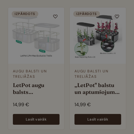
izmēram. Atcerieties, ka balstu vislabāk ievietot tad,
kad augs vēl ir mazs — tā nebojāsiet tā saknes.
IZPĀRDOTS
IZPĀRDOTS
Pasūtiet piemērotus balstus laikus un ļaujiet augiem
augt tā, kā tiem ērtāk.
AUGU BALSTI UN
AUGU BALSTI UN
TRELIĀŽAS
TRELIĀŽAS
LetPot augu
„LetPot" balstu
balsts
un aptumšojuma
hidroponiskajam
pārklāju
14,99
€
14,99
€
dārzam Max
komplekts
Lasīt vairāk
Lasīt vairāk