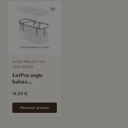
AUGU BALSTI UN
TRELIĀŽAS
LetPot augu
balsts
hidroponiskajam
14,99
€
dārzam Senior
Pievienot grozam