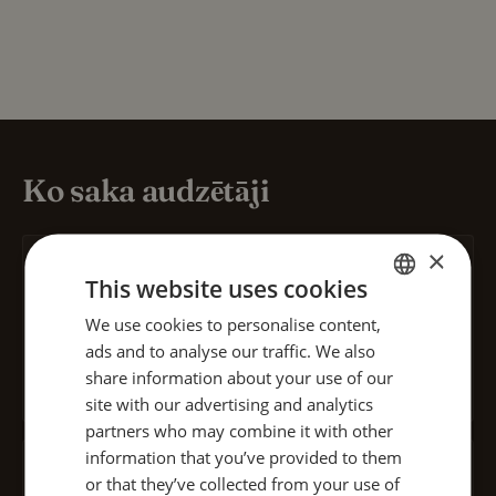
Ko saka audzētāji
×
Egert
This website uses cookies
We use cookies to personalise content,
ENGLISH
“Lielisks mazs dārzs. Viegli iedarbināt, augi ātri sāka
ads and to analyse our traffic. We also
dīgt. Ja patīk tehnoloģijas un audzēšana, tas ir īsts
ESTONIAN
share information about your use of our
ieguvums.”
site with our advertising and analytics
partners who may combine it with other
information that you’ve provided to them
or that they’ve collected from your use of
Riho