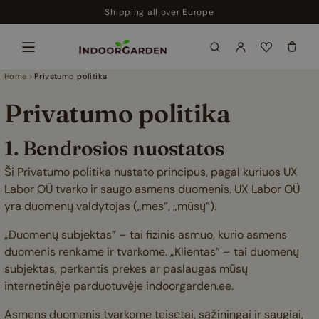
Skip
Shipping all over Europe
to
content
Home
Privatumo politika
Privatumo politika
1. Bendrosios nuostatos
Ši Privatumo politika nustato principus, pagal kuriuos UX
Labor OÜ tvarko ir saugo asmens duomenis. UX Labor OÜ
yra duomenų valdytojas („mes”, „mūsų”).
„Duomenų subjektas” – tai fizinis asmuo, kurio asmens
duomenis renkame ir tvarkome. „Klientas” – tai duomenų
subjektas, perkantis prekes ar paslaugas mūsų
internetinėje parduotuvėje indoorgarden.ee.
Asmens duomenis tvarkome teisėtai, sąžiningai ir saugiai,