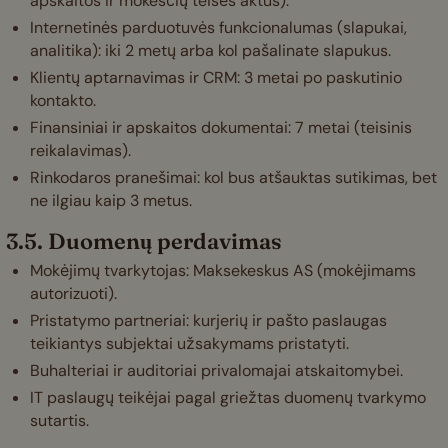
apskaitos ir mokesčių teisės aktus).
Internetinės parduotuvės funkcionalumas (slapukai,
analitika): iki 2 metų arba kol pašalinate slapukus.
Klientų aptarnavimas ir CRM: 3 metai po paskutinio
kontakto.
Finansiniai ir apskaitos dokumentai: 7 metai (teisinis
reikalavimas).
Rinkodaros pranešimai: kol bus atšauktas sutikimas, bet
ne ilgiau kaip 3 metus.
3.5. Duomenų perdavimas
Mokėjimų tvarkytojas: Maksekeskus AS (mokėjimams
autorizuoti).
Pristatymo partneriai: kurjerių ir pašto paslaugas
teikiantys subjektai užsakymams pristatyti.
Buhalteriai ir auditoriai privalomajai atskaitomybei.
IT paslaugų teikėjai pagal griežtas duomenų tvarkymo
sutartis.