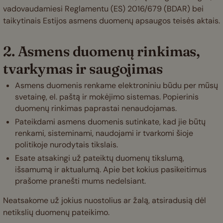
vadovaudamiesi Reglamentu (ES) 2016/679 (BDAR) bei
taikytinais Estijos asmens duomenų apsaugos teisės aktais.
2. Asmens duomenų rinkimas,
tvarkymas ir saugojimas
Asmens duomenis renkame elektroniniu būdu per mūsų
svetainę, el. paštą ir mokėjimo sistemas. Popierinis
duomenų rinkimas paprastai nenaudojamas.
Pateikdami asmens duomenis sutinkate, kad jie būtų
renkami, sisteminami, naudojami ir tvarkomi šioje
politikoje nurodytais tikslais.
Esate atsakingi už pateiktų duomenų tikslumą,
išsamumą ir aktualumą. Apie bet kokius pasikeitimus
prašome pranešti mums nedelsiant.
Neatsakome už jokius nuostolius ar žalą, atsiradusią dėl
netikslių duomenų pateikimo.