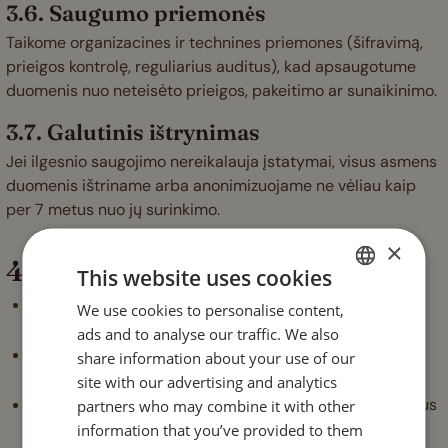
3.6. Saugumo priemonės
Taikome organizacines ir technines priemones (šifravimą,
prieigos kontrolę, reguliarius auditus), kad apsaugotume
duomenis nuo neteisėto prieigos, pakeitimo ar sunaikinimo.
3.7. Galutinis ištrynimas
Jei ilgesnio saugojimo nereikalauja įstatymai, visus asmens
duomenis ištriname arba anonimizuojame ne vėliau kaip
per 7 metus nuo jų surinkimo.
×
4. Duomenų subjekto teisės
This website uses cookies
Prieiga:
turite teisę paprašyti savo asmens duomenų
We use cookies to personalise content,
ENGLISH
kopijos.
ads and to analyse our traffic. We also
ESTONIAN
Informacija:
galite gauti informaciją apie tai, kaip ir
share information about your use of our
kodėl tvarkome jūsų duomenis.
site with our advertising and analytics
Ištaisymas:
galite prašyti ištaisyti netikslius ar nepilnus
partners who may combine it with other
duomenis.
information that you’ve provided to them