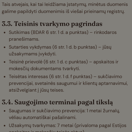
Tais atvejais, kai tai leidžiama įstatymų, minėtus duomenis
galime papildyti duomenimis iš viešai prieinamų registrų.
3.3. Teisinis tvarkymo pagrindas
Sutikimas (BDAR 6 str. 1 d. a punktas) – rinkodaros
pranešimams.
Sutarties vykdymas (6 str. 1 d. b punktas) – jūsų
užsakymams įvykdyti.
Teisinė prievolė (6 str. 1 d. c punktas) – apskaitos ir
mokesčių dokumentams tvarkyti.
Teisėtas interesas (6 str. 1 d. f punktas) – sukčiavimo
prevencijai, svetainės saugumui ir klientų aptarnavimui,
atsižvelgiant į jūsų teises.
3.4. Saugojimo terminai pagal tikslą
Saugumas ir sukčiavimo prevencija: 1 metai žurnalų,
vėliau automatiškai pašalinami.
Užsakymų tvarkymas: 7 metai (privaloma pagal Estijos