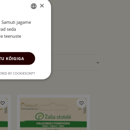
×
s. Samuti jagame
ENGLISH
vad seda
ESTONIAN
ie teenuste
U KÕIGIGA
RED BY COOKIESCRIPT