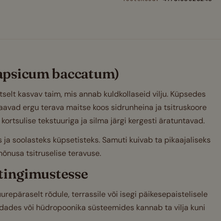
tsitruseline
Capsicum
baccatum
potti,
salsadele
ja
Capsicum baccatum)
kuivatamiseks
kogus
ktselt kasvav taim, mis annab kuldkollaseid vilju. Küpsedes
saavad ergu terava maitse koos sidrunheina ja tsitruskoore
ortsulise tekstuuriga ja silma järgi kergesti äratuntavad.
ja soolasteks küpsetisteks. Samuti kuivab ta pikaajaliseks
mõnusa tsitruselise teravuse.
setingimustesse
epäraselt rõdule, terrassile või isegi päikesepaistelisele
edades või hüdropoonika süsteemides kannab ta vilja kuni