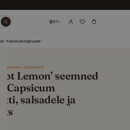
ET
ud
Aianduskingitused
ROPOONIKA SEEMNED
 ‘Hot Lemon’ seemned
ine Capsicum
ti, salsadele ja
eks