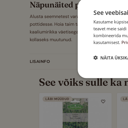
Näpunäited parima saagi j
See veebisa
Alusta seemnetest varakult soojas siseruumis
Kasutame küpsisei
pottidesse. Hoia taim täispäikese käes või kasvu
teavet meie saidi
kaaliumirikka väetisega. Parima maitse ja teravu
kombineerida muu 
kollaseks muutunud.
kasutamisest.
Pri
NÄITA ÜKSIK
LISAINFO
See võiks sulle ka
LÄBI MÜÜDUD
LÄ