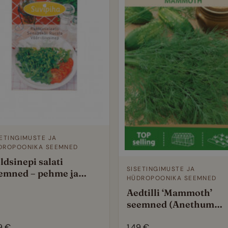
SETINGIMUSTE JA
DROPOONIKA SEEMNED
ldsinepi salati
SISETINGIMUSTE JA
emned – pehme ja
HÜDROPOONIKA SEEMNED
rge teravusega leht
Aedtilli ‘Mammoth’
dropoonikasse ja
seemned (Anethum
tiaeda
graveolens) – kompak
aromaatne sort sise- j
49
€
1,49
€