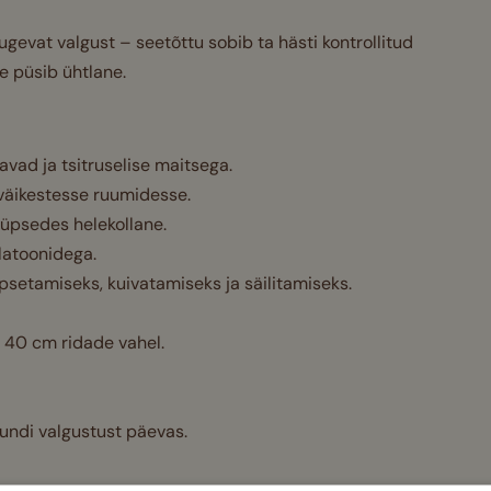
gevat valgust – seetõttu sobib ta hästi kontrollitud
se püsib ühtlane.
avad ja tsitruselise maitsega.
 väikestesse ruumidesse.
 küpsedes helekollane.
alatoonidega.
psetamiseks, kuivatamiseks ja säilitamiseks.
 40 cm ridade vahel.
tundi valgustust päevas.