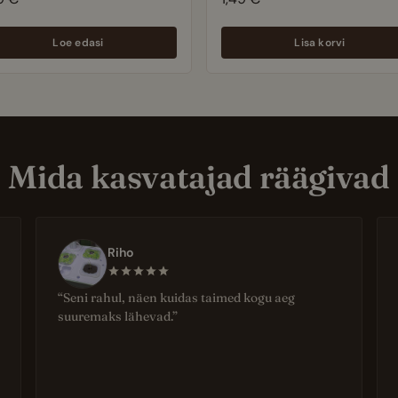
välitingimustele
Loe edasi
Lisa korvi
Mida kasvatajad räägivad
Riho
“Seni rahul, näen kuidas taimed kogu aeg
suuremaks lähevad.”