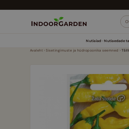
Liigu
sisu
juurde
Nutiaiad
Nutiaedade t
Avaleht
Sisetingimuste ja hüdropoonika seemned