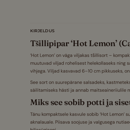
KIRJELDUS
Tšillipipar ‘Hot Lemon’ (
‘Hot Lemon’ on väga viljakas tšillisort – kompa
muutuvad viljad rohelisest helekollaseks ning 
vihjega. Viljad kasvavad 6–10 cm pikkuseks, on k
See sort on suurepärane salsadeks, kastmeteks 
säilitamiseks hästi ja annab maitseaineriiulile 
Miks see sobib potti ja si
Tänu kompaktsele kasvule sobib ‘Hot Lemon’ suur
aknalauale. Piisava soojuse ja valgusega nutia
hilissügiseni.