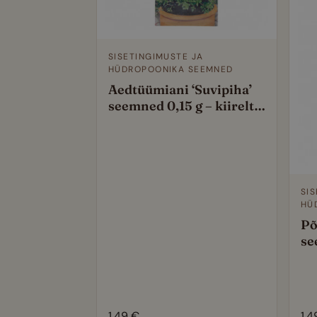
SISETINGIMUSTE JA
HÜDROPOONIKA SEEMNED
Aedtüümiani ‘Suvipiha’
seemned 0,15 g – kiirelt
kasvav köögiürt nutiaeda
SI
HÜ
Põ
se
ke
hü
nu
1,49
€
1,