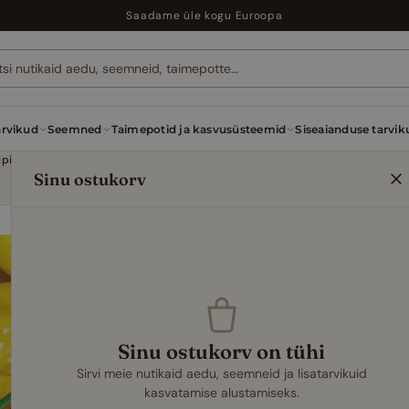
Saadame üle kogu Euroopa
arvikud
Seemned
Taimepotid ja kasvusüsteemid
Siseaianduse tarvik
Tšillipipra ‘Hot Lemon’ seemned – tsitruseline Capsicum baccatum potti, salsadele ja kuivatamiseks
Sinu ostukorv
SISETINGIMUSTE JA HÜD
Tšillipipra
– tsitrusel
baccatum pot
kuivatamis
Sinu ostukorv on tühi
Sirvi meie nutikaid aedu, seemneid ja lisatarvikuid
4,99
€
kasvatamise alustamiseks.