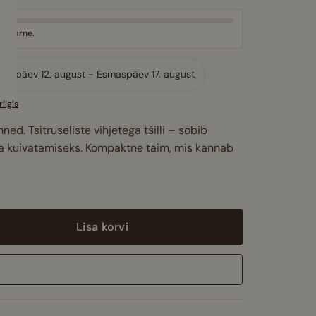
ta tarne.
 Kolmapäev 12. august - Esmaspäev 17. august
iigis
ned. Tsitruseliste vihjetega tšilli – sobib
ja kuivatamiseks. Kompaktne taim, mis kannab
Lisa korvi