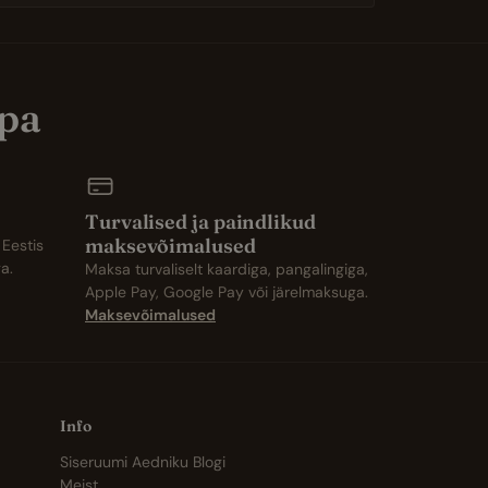
opa
Turvalised ja paindlikud
maksevõimalused
 Eestis
a.
Maksa turvaliselt kaardiga, pangalingiga,
Apple Pay, Google Pay või järelmaksuga.
Maksevõimalused
Info
Siseruumi Aedniku Blogi
Meist