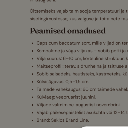
Õitsemiseks vajab taim sooja temperatuuri ja tu
sisetingimustesse, kus valguse ja toitainete ta
Peamised omadused
Capsicum baccatum sort, mille viljad on ter
Kompaktne ja väga viljakas – sobib potti ja
Vilja suurus: 6–10 cm, kortsuline struktuur,
Maitseprofiil: terav, sidrunheina ja tsitruse 
Sobib salsadeks, hautisteks, kastmeteks, kü
Külvisügavus: 0,5–1,5 cm.
Taimede vahekaugus: 60 cm taimede vahel,
Külviaeg: veebruarist juunini.
Viljade valmimine: augustist novembrini.
Vajab päikesepaistelist asukohta või 12–14 
Bränd: Seklos Brand Line.