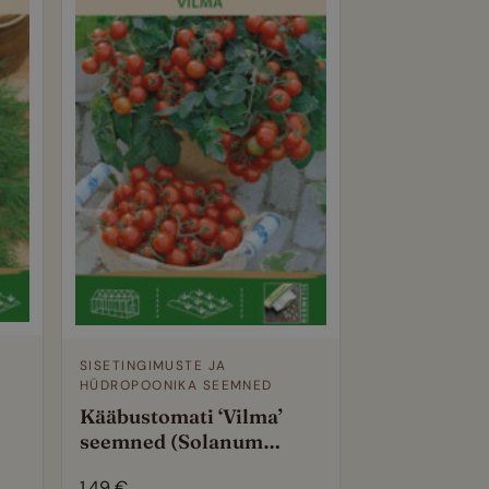
SISETINGIMUSTE JA
HÜDROPOONIKA SEEMNED
Kääbustomati ‘Vilma’
seemned (Solanum
tne
lycopersicum) –
a
1,49
€