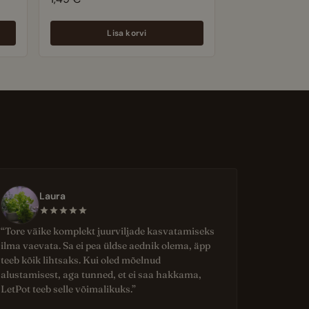
kompaktne kirsstomati
sort rõdule ja
sisetingimustele
Lisa korvi
Laura
“Tore väike komplekt juurviljade kasvatamiseks
ilma vaevata. Sa ei pea üldse aednik olema, äpp
teeb kõik lihtsaks. Kui oled mõelnud
alustamisest, aga tunned, et ei saa hakkama,
LetPot teeb selle võimalikuks.”