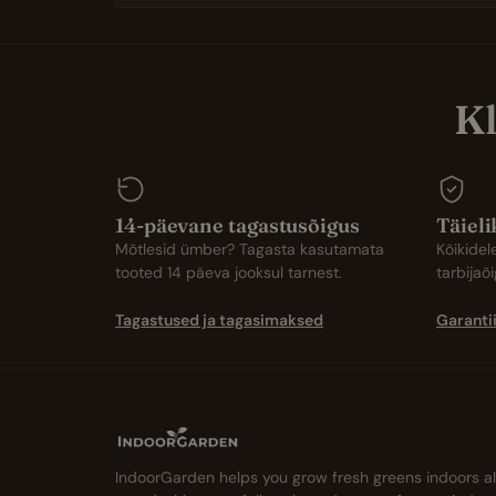
Kl
14-päevane tagastusõigus
Täieli
Mõtlesid ümber? Tagasta kasutamata
Kõikidel
tooted 14 päeva jooksul tarnest.
tarbijaõ
Tagastused ja tagasimaksed
Garantii
IndoorGarden helps you grow fresh greens indoors al