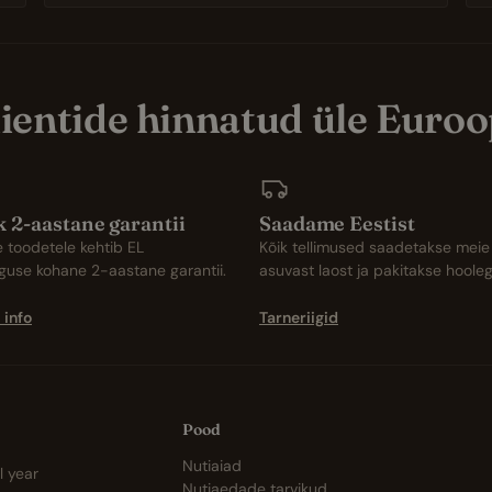
ientide hinnatud üle Euro
k 2-aastane garantii
Saadame Eestist
e toodetele kehtib EL
Kõik tellimused saadetakse meie
iguse kohane 2-aastane garantii.
asuvast laost ja pakitakse hooleg
 info
Tarneriigid
Pood
Nutiaiad
l year
Nutiaedade tarvikud