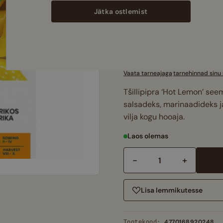
Jätka ostlemist
Lisa veel
130,00
€
, et saada tasu
Telli täna ja saa kätte:
Vaata tarneajaga
·
tarnehinnad sinu r
Tšillipipra ‘Hot Lemon’ seem
salsadeks, marinaadideks 
vilja kogu hooaja.
Laos olemas
−
+
Tšillipipra
‘Hot
Lemon’
Lisa lemmikutesse
seemned
–
4770168920248
Tootekood: