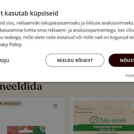
aoks
it kasutab küpsiseid
. Kui seemikud on tugevamad, istuta need suurematesse
d sisu, reklaamide isikupärastamiseks ja liikluse analüüsimisek
lampide all. Kasta korrapäraselt ja toida vilja kandmise ajal
 kasutamise kohta oma reklaami- ja analüüsipartneritega, kes või
se saamiseks korista viljad siis, kui need on täielikult
teabega, mille olete neile esitanud või mille nad on kogunud te
vacy Policy
ASJU
KEELDU KÕIGIST
NÕUST
POWE
 meeldida
BI MÜÜDUD