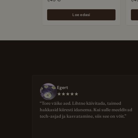
Loe edasi
Egert
“Tore väike aed. Lihtne käivitada, taimed
hakkasid kiiresti idanema. Kui sulle meeldivad
tech-asjad ja kasvatamine, siis see on võit.”